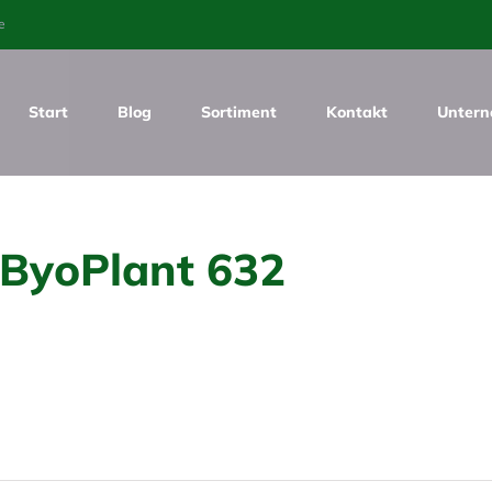
e
Start
Blog
Sortiment
Kontakt
Unter
ByoPlant 632