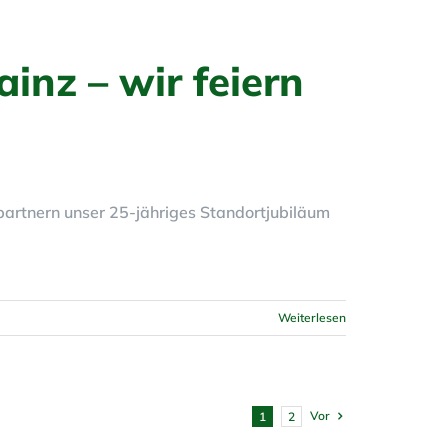
inz – wir feiern
artnern unser 25-jähriges Standortjubiläum
Weiterlesen
Vor
1
2