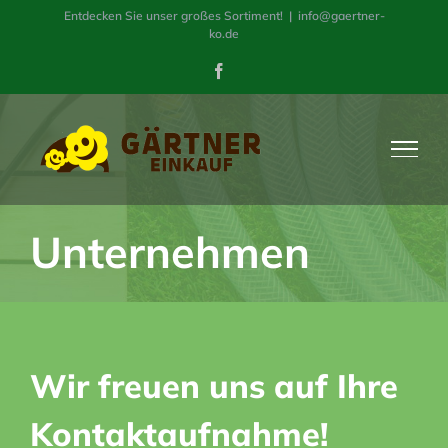
Zum
Entdecken Sie unser großes Sortiment!
|
info@gaertner-
ko.de
Inhalt
Facebook
springen
Unternehmen
Wir freuen uns auf Ihre
Kontaktaufnahme!