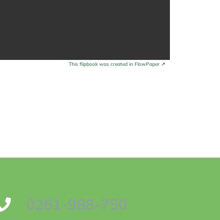
This flipbook was created in FlowPaper ↗
0261-988-750