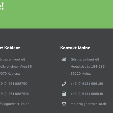
!
kt Koblenz
Kontakt Mainz
ärtnereinkauf eG
Gärtnereinkauf eG
allersheimer Weg 35
Hauptstraße 184-186
6070 Koblenz
55120 Mainz
49 (0) 261 988750
+49 (0) 6131 686189
49 (0) 261 9887520
+49 (0) 6131 688949
nfo@gaertner-ko.de
mainz@gaertner-ko.de