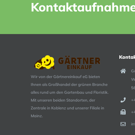
Kontaktaufnahme
Konta
G
Wir von der Gärtnereinkauf eG bieten
W
Ihnen als Großhandel der grünen Branche
5
alles rund um den Gartenbau und Floristik.
+
Mit unseren beiden Standorten, der
Zentrale in Koblenz und unserer Filiale in
+
Mainz.
i