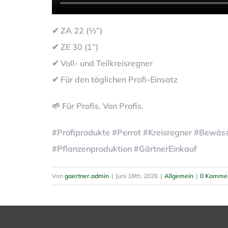
✔ ZA 22 (½”)
✔ ZE 30 (1”)
✔ Voll- und Teilkreisregner
✔ Für den täglichen Profi-Einsatz
🌱 Für Profis. Von Profis.
#Profiprodukte #Perrot #Kreisregner #Bewä
#Pflanzenproduktion #GärtnerEinkauf
Von
gaertner.admin
|
Juni 18th, 2026
|
Allgemein
|
0 Komme