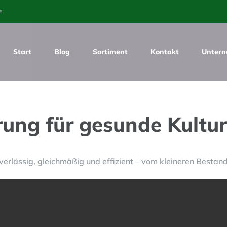
e
Start
Blog
Sortiment
Kontakt
Unter
ung für gesunde Kultur
erlässig, gleichmäßig und effizient – vom kleineren Bestand 