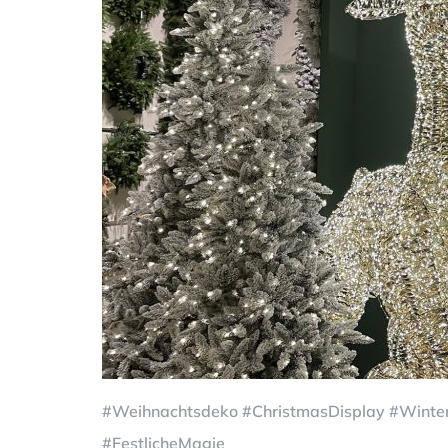
#Weihnachtsdeko #ChristmasDisplay #Winter
#FestlicheMagie