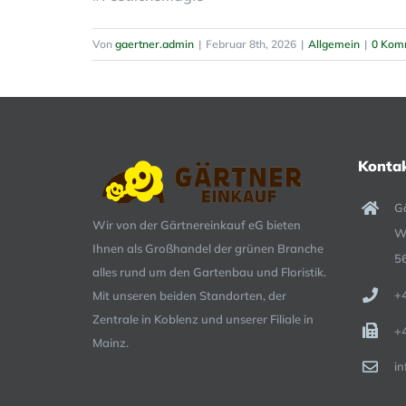
Von
gaertner.admin
|
Februar 8th, 2026
|
Allgemein
|
0 Kom
Konta
G
Wir von der Gärtnereinkauf eG bieten
W
Ihnen als Großhandel der grünen Branche
5
alles rund um den Gartenbau und Floristik.
+
Mit unseren beiden Standorten, der
Zentrale in Koblenz und unserer Filiale in
+
Mainz.
i