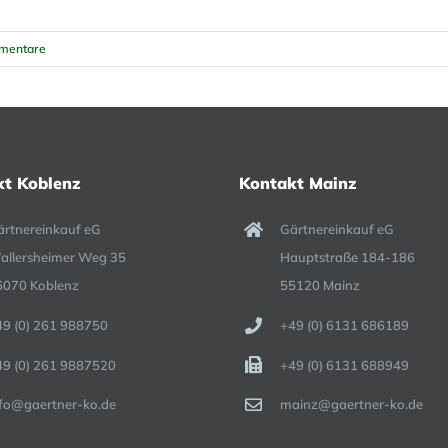
mentare
kt Koblenz
Kontakt Mainz
ärtnereinkauf eG
Gärtnereinkauf eG
allersheimer Weg 35
Hauptstraße 184-186
6070 Koblenz
55120 Mainz
49 (0) 261 988750
+49 (0) 6131 686189
49 (0) 261 9887520
+49 (0) 6131 688949
nfo@gaertner-ko.de
mainz@gaertner-ko.de