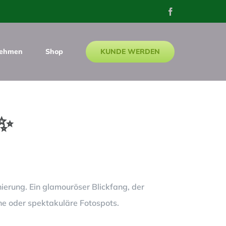
Facebook
KUNDE WERDEN
nehmen
Shop
 ✨
erung. Ein glamouröser Blickfang, der
he oder spektakuläre Fotospots.