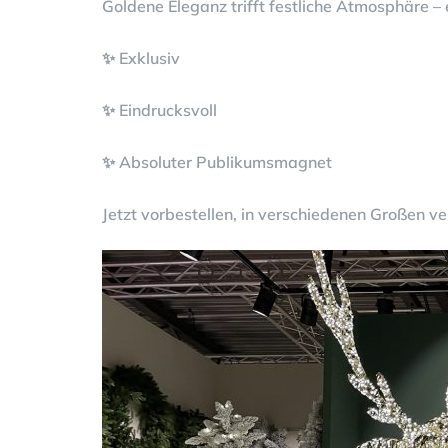
Goldene Eleganz trifft festliche Atmosphäre –
✨ Exklusiv
✨ Eindrucksvoll
✨ Absoluter Publikumsmagnet
Jetzt vorbestellen, in verschiedenen Großen v