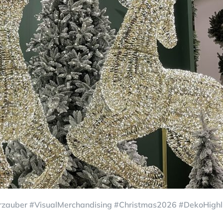
zauber #VisualMerchandising #Christmas2026 #DekoHighl